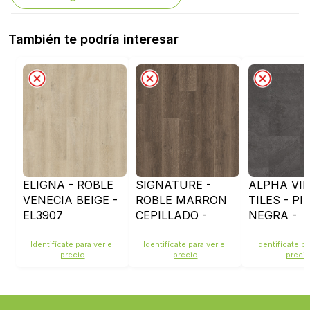
También te podría interesar
ELIGNA - ROBLE
SIGNATURE -
ALPHA VIN
VENECIA BEIGE -
ROBLE MARRON
TILES - P
EL3907
CEPILLADO -
NEGRA -
SIG4766
AVST4003
Identifícate para ver el
Identifícate para ver el
Identifícate pa
precio
precio
preci