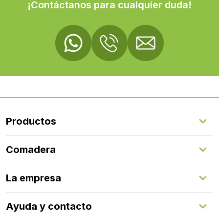
¡Contáctanos para cualquier duda!
Productos
Suelos Interiores
Comadera
Suelos Exteriores
Revestimientos Exteriores
Configurador de puertas
Revestimientos Interiores
La empresa
Gestión de servicios
Puertas
Comadera Connect™
Herrajes
Quienes somos
Ayuda y contacto
Programa de fidelización