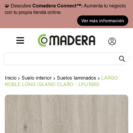
🧩 Descubre
Comadera Connect™:
Aumenta tu negocio
con tu propia tienda online.
Ver más información
Inicio
>
Suelo interior
>
Suelos laminados
>
LARGO
ROBLE LONG ISLAND CLARO - LPU1660