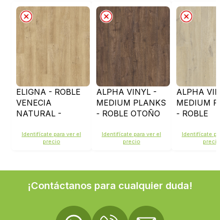
ELIGNA - ROBLE
ALPHA VINYL -
ALPHA VIN
VENECIA
MEDIUM PLANKS
MEDIUM P
NATURAL -
- ROBLE OTOÑO
- ROBLE
EL3908
CHOCOLATE -
ALGODON 
AVMP40199
- AVMP401
Identifícate para ver el
Identifícate para ver el
Identifícate pa
precio
precio
preci
¡Contáctanos para cualquier duda!