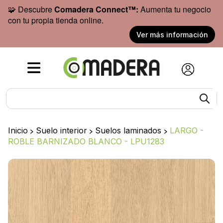
🧩 Descubre
Comadera Connect™:
Aumenta tu negocio
con tu propia tienda online.
Ver más información
Inicio
>
Suelo interior
>
Suelos laminados
>
LARGO -
ROBLE BARNIZADO BLANCO - LPU1283