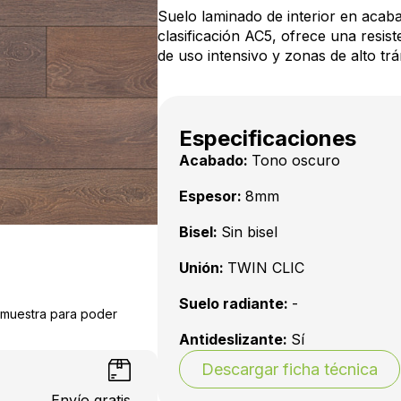
Suelo laminado de interior en acab
clasificación AC5, ofrece una resis
de uso intensivo y zonas de alto trá
Especificaciones
Acabado:
Tono oscuro
Espesor:
8mm
Bisel:
Sin bisel
Unión:
TWIN CLIC
Suelo radiante:
-
a muestra para poder
Antideslizante:
Sí
Descargar ficha técnica
Envío gratis