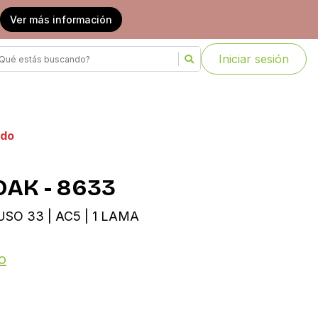
Ver más información
Iniciar sesión
ado
OAK - 8633
USO 33 | AC5 | 1 LAMA
o