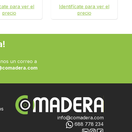
ícate para ver el
Identifícate para ver el
precio
precio
a!
nos un correo a
@comadera.com
os
info@comadera.com
688 778 234