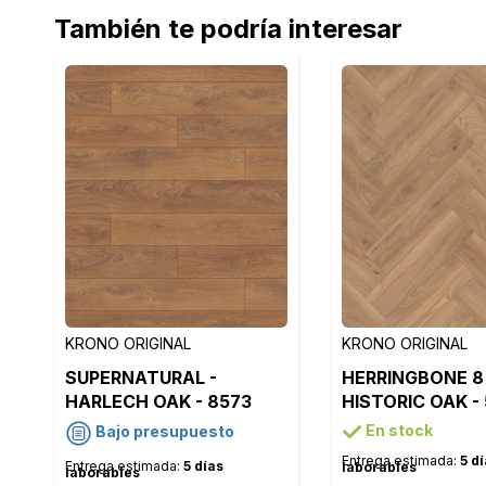
También te podría interesar
KRONO ORIGINAL
KRONO ORIGINAL
SUPERNATURAL -
HERRINGBONE 8 
HARLECH OAK - 8573
HISTORIC OAK -
En stock
Bajo presupuesto
Entrega estimada:
5 d
Entrega estimada:
5 días
laborables
laborables