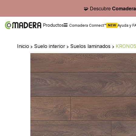
🧩 Descubre
Comadera
Productos
Comadera Connect™
NEW
Ayuda y F
Inicio
>
Suelo interior
>
Suelos laminados
>
KRONO5 