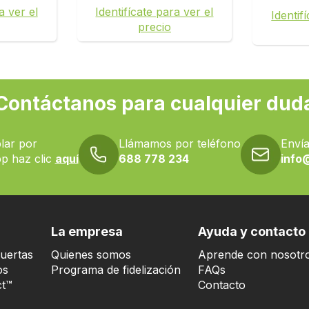
a ver el
Identifícate para ver el
Identif
precio
Contáctanos para cualquier dud
lar por
Llámamos por teléfono
Envía
p haz clic
aquí
688 778 234
info
La empresa
Ayuda y contacto
uertas
Quienes somos
Aprende con nosotr
os
Programa de fidelización
FAQs
t™
Contacto