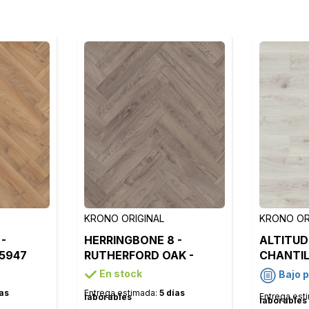
KRONO ORIGINAL
KRONO OR
-
HERRINGBONE 8 -
ALTITUD
 5947
RUTHERFORD OAK -
CHANTIL
K488
En stock
Bajo 
ías
Entrega estimada:
5 días
Entrega est
laborables
laborables