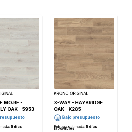
IGINAL
KRONO ORIGINAL
E MO.RE -
X-WAY - HAYBRIDGE
LY OAK - 5953
OAK - K285
presupuesto
Bajo presupuesto
imada:
5 días
Entrega estimada:
5 días
laborables