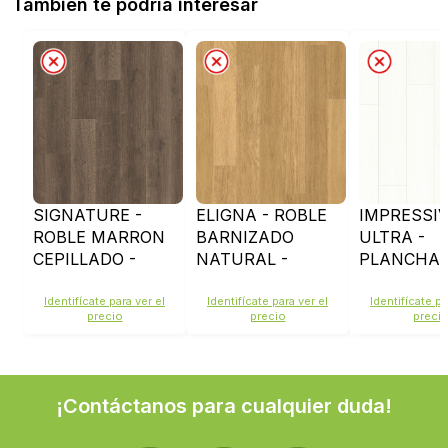
También te podría interesar
SIGNATURE -
ELIGNA - ROBLE
IMPRESSI
ROBLE MARRON
BARNIZADO
ULTRA -
CEPILLADO -
NATURAL -
PLANCHA
SIG4766
EL896
BLANCAS 
IMU1859
Identifícate para ver el
Identifícate para ver el
Identifícate pa
precio
precio
preci
¡Contáctanos para cualquier duda!