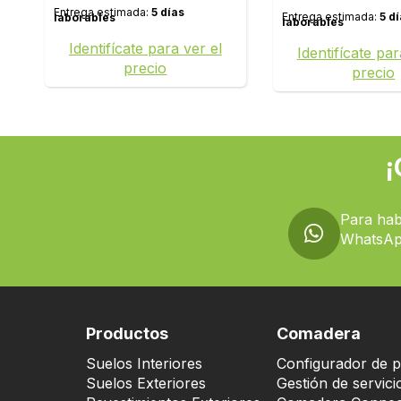
AVMP40238
Entrega estimada:
5 días
Entrega estimada:
5 d
laborables
laborables
Identifícate para ver el
Identifícate par
precio
precio
¡
Para hab
WhatsAp
Productos
Comadera
Suelos Interiores
Configurador de p
Suelos Exteriores
Gestión de servici