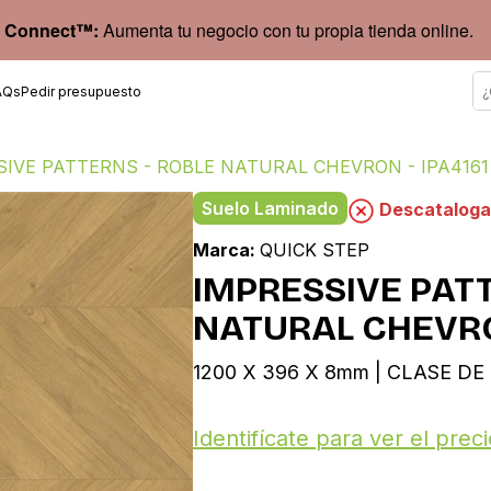
 Connect™:
Aumenta tu negocio con tu propia tienda online.
AQs
Pedir presupuesto
SIVE PATTERNS - ROBLE NATURAL CHEVRON - IPA4161
Suelo Laminado
Descatalog
Marca:
QUICK STEP
IMPRESSIVE PATT
NATURAL CHEVRON
1200 X 396 X 8mm | CLASE DE 
Identifícate para ver el preci