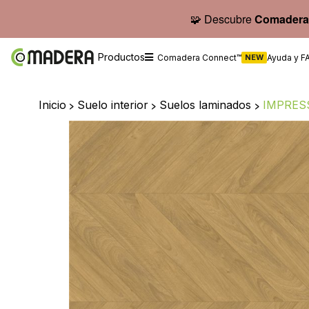
🧩 Descubre
Comadera
Productos
Comadera Connect™
NEW
Ayuda y F
Inicio
>
Suelo interior
>
Suelos laminados
>
IMPRES