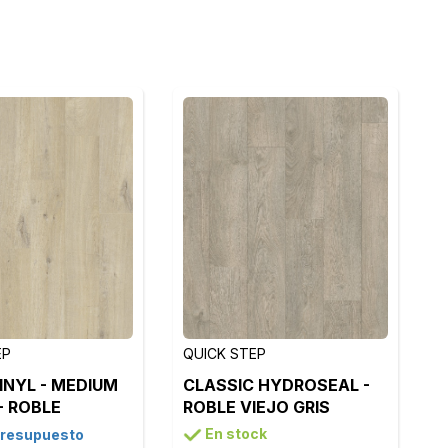
EP
QUICK STEP
INYL - MEDIUM
CLASSIC HYDROSEAL -
- ROBLE
ROBLE VIEJO GRIS
 BEIGE -
CLARO - CLM1405
En stock
presupuesto