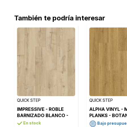
También te podría interesar
QUICK STEP
QUICK STEP
IMPRESSIVE - ROBLE
ALPHA VINYL - 
BARNIZADO BLANCO -
PLANKS - BOTA
IM1847
ROBLE AHUMAD
En stock
Bajo presupue