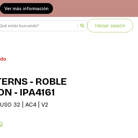
Ver más información
Iniciar sesión
ado
ERNS - ROBLE
 - IPA4161
USO 32 | AC4 | V2
o