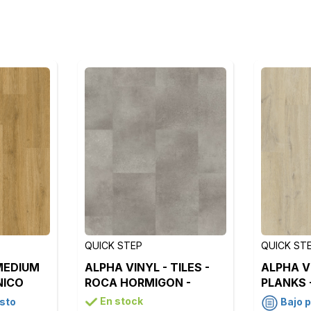
QUICK STEP
QUICK ST
MEDIUM
ALPHA VINYL - TILES -
ALPHA V
NICO
ROCA HORMIGON -
PLANKS 
O -
AVST40234
ALGODON
En stock
sto
Bajo 