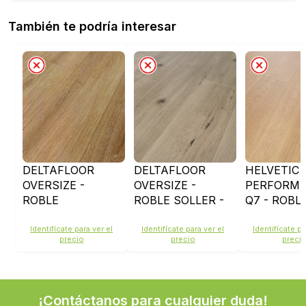
También te podría interesar
DELTAFLOOR
DELTAFLOOR
HELVETIC
OVERSIZE -
OVERSIZE -
PERFORM
ROBLE
ROBLE SOLLER -
Q7 - ROBL
FORMENTERA -
D662
ZERMATT 
D491
3033CN
Identifícate para ver el
Identifícate para ver el
Identifícate pa
precio
precio
preci
¡Contáctanos para cualquier duda!