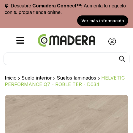
🧩 Descubre
Comadera Connect™:
Aumenta tu negocio
con tu propia tienda online.
Ver más información
Inicio
>
Suelo interior
>
Suelos laminados
>
HELVETIC
PERFORMANCE Q7 - ROBLE TER - D034