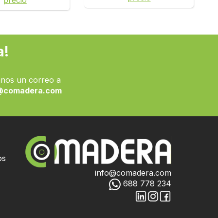
precio
a!
nos un correo a
@comadera.com
os
info@comadera.com
688 778 234