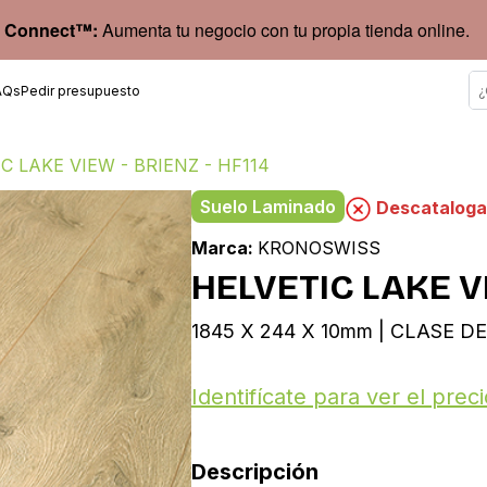
 Connect™:
Aumenta tu negocio con tu propia tienda online.
AQs
Pedir presupuesto
C LAKE VIEW - BRIENZ - HF114
Suelo Laminado
Descatalog
Marca:
KRONOSWISS
HELVETIC LAKE VI
1845 X 244 X 10mm | CLASE DE
Identifícate para ver el preci
Descripción