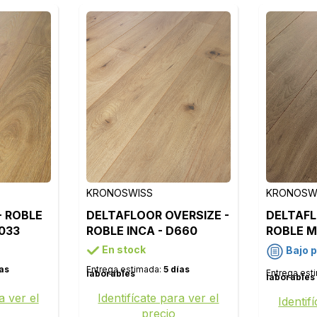
KRONOSWISS
KRONOSW
- ROBLE
DELTAFLOOR OVERSIZE -
DELTAFL
033
ROBLE INCA - D660
ROBLE M
En stock
Bajo 
ías
Entrega estimada:
5 días
Entrega est
laborables
laborables
a ver el
Identifícate para ver el
Identif
precio