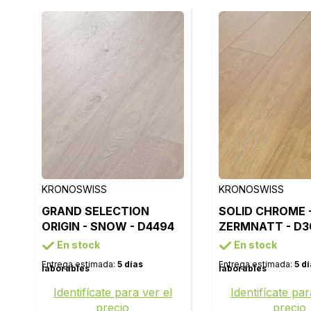
KRONOSWISS
KRONOSWISS
GRAND SELECTION
SOLID CHROME 
ORIGIN - SNOW - D4494
ZERMNATT - D3
En stock
En stock
Entrega estimada:
5 días
Entrega estimada:
5 d
laborables
laborables
Identifícate para ver el
Identifícate par
precio
precio