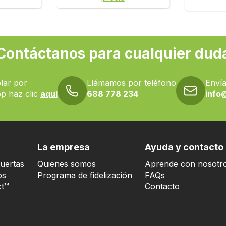
Contáctanos para cualquier dud
lar por
Llámamos por teléfono
Envía
p haz clic
aquí
688 778 234
info
La empresa
Ayuda y contacto
uertas
Quienes somos
Aprende con nosotr
os
Programa de fidelización
FAQs
t™
Contacto