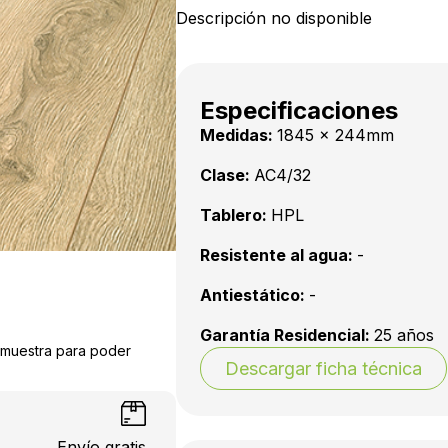
Descripción no disponible
Especificaciones
Medidas:
1845 x 244mm
Clase:
AC4/32
Tablero:
HPL
Resistente al agua:
-
Antiestático:
-
Garantía Residencial:
25 años
a muestra para poder
Descargar ficha técnica
Envío gratis