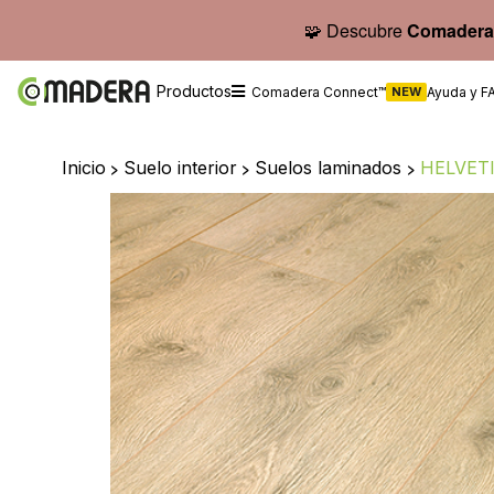
🧩 Descubre
Comadera
Productos
Comadera Connect™
NEW
Ayuda y F
Inicio
>
Suelo interior
>
Suelos laminados
>
HELVETI