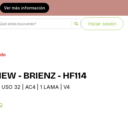
Ver más información
Iniciar sesión
ado
EW - BRIENZ - HF114
 USO 32 | AC4 | 1 LAMA | V4
o