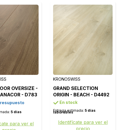
ISS
KRONOSWISS
OOR OVERSIZE -
GRAND SELECTION
ANACOR - D783
ORIGIN - BEACH - D4492
En stock
presupuesto
Entrega estimada:
5 días
imada:
5 días
laborables
Identifícate para ver el
ícate para ver el
precio