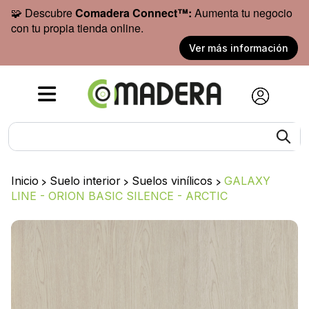
🧩 Descubre
Comadera Connect™:
Aumenta tu negocio
con tu propia tienda online.
Ver más información
Inicio
>
Suelo interior
>
Suelos vinílicos
>
GALAXY
LINE - ORION BASIC SILENCE - ARCTIC