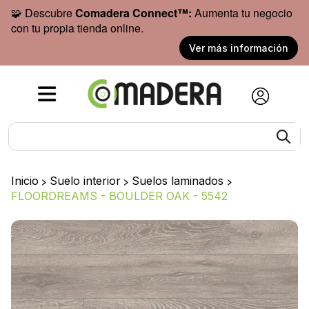
🧩 Descubre
Comadera Connect™:
Aumenta tu negocio
con tu propia tienda online.
Ver más información
Inicio
>
Suelo interior
>
Suelos laminados
>
FLOORDREAMS - BOULDER OAK - 5542