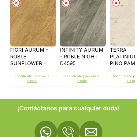
FIORI AURUM -
INFINITY AURUM
TERRA
ROBLE
- ROBLE NIGHT
PLATINIUM
SUNFLOWER -
D4595
PINO PAM
D4588
-D4913
Identifícate para ver el
Identifícate para ver el
Identifícate pa
precio
precio
preci
¡Contáctanos para cualquier duda!