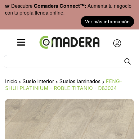
🧩 Descubre
Comadera Connect™:
Aumenta tu negocio
con tu propia tienda online.
Ver más información
Inicio
>
Suelo interior
>
Suelos laminados
>
FENG-
SHUI PLATINIUM - ROBLE TITANIO - D83034