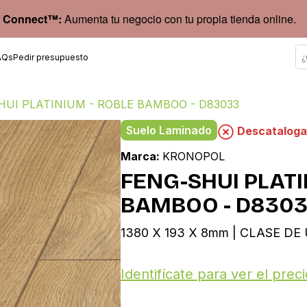
 Connect™:
Aumenta tu negocio con tu propia tienda online.
AQs
Pedir presupuesto
HUI PLATINIUM - ROBLE BAMBOO - D83033
Suelo Laminado
Descatalog
Marca:
KRONOPOL
FENG-SHUI PLATI
BAMBOO - D830
1380 X 193 X 8mm | CLASE DE 
Identifícate para ver el preci