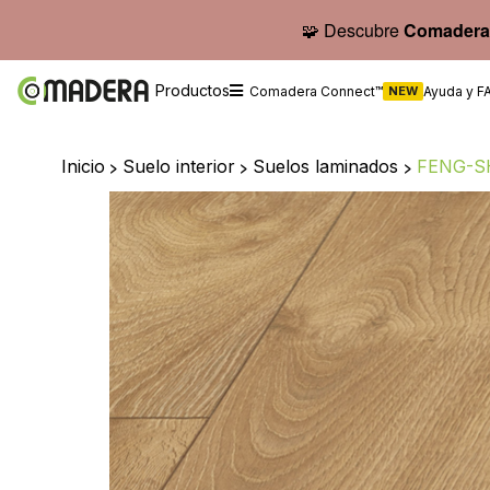
🧩 Descubre
Comadera
Productos
Comadera Connect™
NEW
Ayuda y F
Inicio
>
Suelo interior
>
Suelos laminados
>
FENG-S