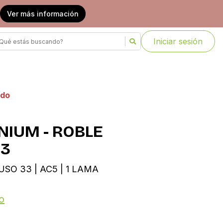
Ver más información
Iniciar sesión
ado
NIUM - ROBLE
33
USO 33 | AC5 | 1 LAMA
o