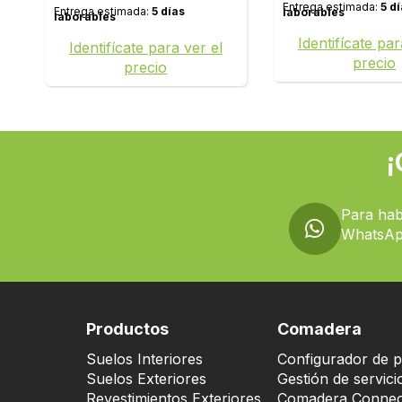
Entrega estimada:
5 d
Entrega estimada:
5 días
laborables
laborables
Identifícate par
Identifícate para ver el
precio
precio
¡
Para hab
WhatsAp
Productos
Comadera
Suelos Interiores
Configurador de p
Suelos Exteriores
Gestión de servici
Revestimientos Exteriores
Comadera Connec