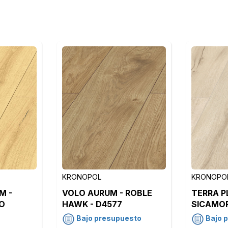
KRONOPOL
KRONOPO
M -
VOLO AURUM - ROBLE
TERRA P
O
HAWK - D4577
SICAMO
ELISEOS
Bajo presupuesto
Bajo 