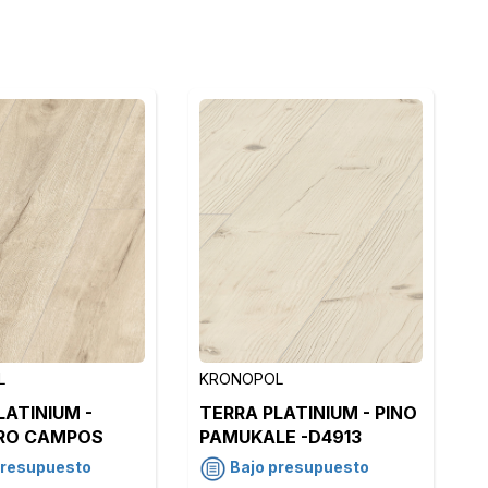
L
KRONOPOL
LATINIUM -
TERRA PLATINIUM - PINO
RO CAMPOS
PAMUKALE -D4913
 - D4924
presupuesto
Bajo presupuesto