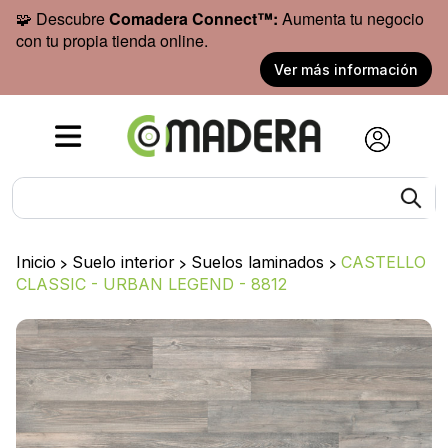
🧩 Descubre
Comadera Connect™:
Aumenta tu negocio
con tu propia tienda online.
Ver más información
Inicio
>
Suelo interior
>
Suelos laminados
>
CASTELLO
CLASSIC - URBAN LEGEND - 8812