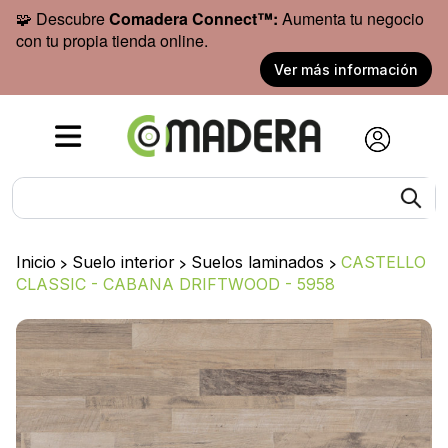
🧩 Descubre
Comadera Connect™:
Aumenta tu negocio
con tu propia tienda online.
Ver más información
Inicio
>
Suelo interior
>
Suelos laminados
>
CASTELLO
CLASSIC - CABANA DRIFTWOOD - 5958