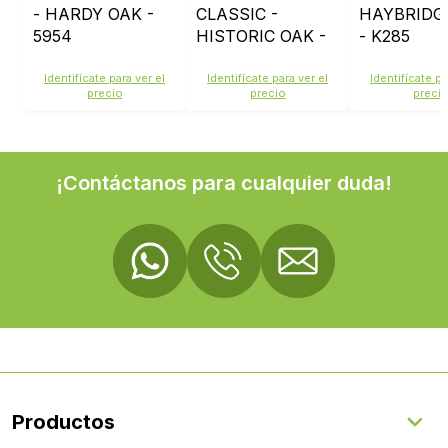
- HARDY OAK -
CLASSIC -
HAYBRIDG
5954
HISTORIC OAK -
- K285
5947
Identifícate para ver el
Identifícate para ver el
Identifícate pa
precio
precio
preci
¡Contáctanos para cualquier duda!
Productos