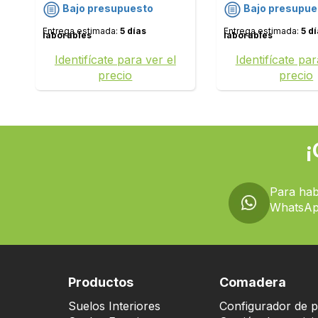
Bajo presupuesto
Bajo presupue
Entrega estimada:
5 días
Entrega estimada:
5 d
laborables
laborables
Identifícate para ver el
Identifícate par
precio
precio
¡
Para hab
WhatsAp
Productos
Comadera
Suelos Interiores
Configurador de p