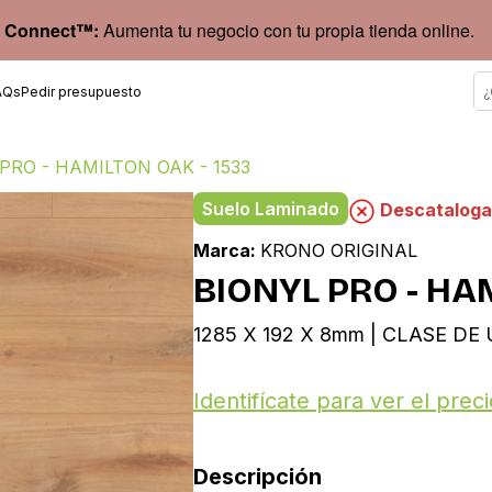
 Connect™:
Aumenta tu negocio con tu propia tienda online.
AQs
Pedir presupuesto
PRO - HAMILTON OAK - 1533
Suelo Laminado
Descatalog
Marca:
KRONO ORIGINAL
BIONYL PRO - HA
1285 X 192 X 8mm | CLASE DE U
Identifícate para ver el preci
Descripción