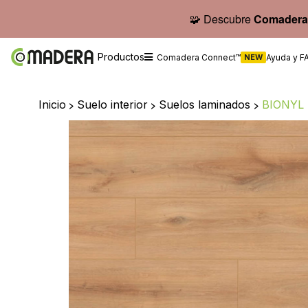
🧩 Descubre
Comadera
Productos
Comadera Connect™
NEW
Ayuda y F
Inicio
>
Suelo interior
>
Suelos laminados
>
BIONYL 