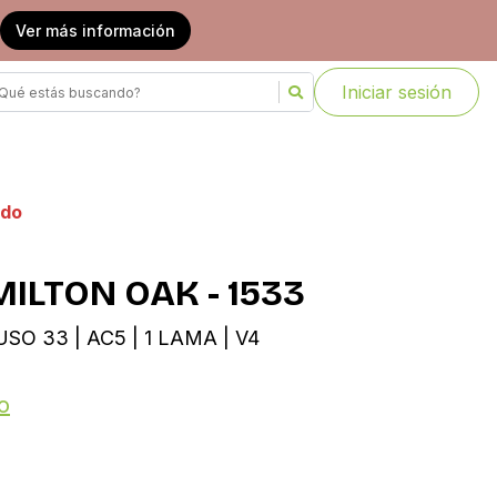
Ver más información
Iniciar sesión
ado
MILTON OAK - 1533
SO 33 | AC5 | 1 LAMA | V4
o