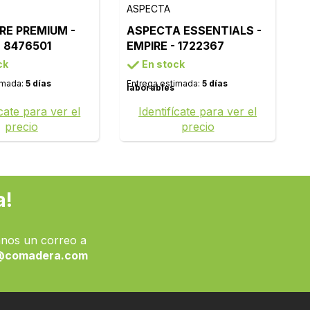
ASPECTA
ORE PREMIUM -
ASPECTA ESSENTIALS -
- 8476501
EMPIRE - 1722367
ck
En stock
imada:
5 días
Entrega estimada:
5 días
laborables
ícate para ver el
Identifícate para ver el
precio
precio
a!
nos un correo a
@comadera.com