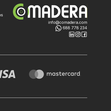
os
info@comadera.com
688 778 234