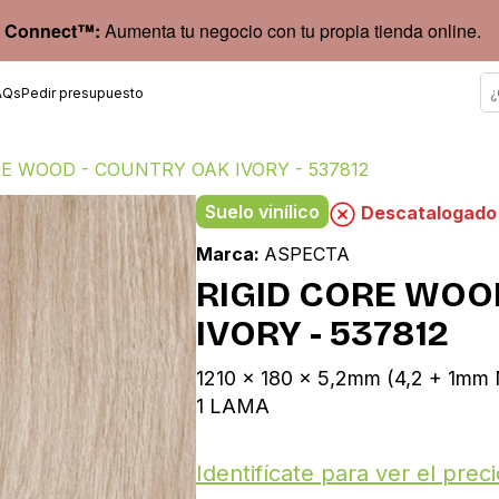
 Connect™:
Aumenta tu negocio con tu propia tienda online.
AQs
Pedir presupuesto
RE WOOD - COUNTRY OAK IVORY - 537812
Suelo vinílico
Descatalogado
Marca:
ASPECTA
RIGID CORE WOO
IVORY - 537812
1210 x 180 x 5,2mm (4,2 + 1mm
1 LAMA
Identifícate para ver el preci