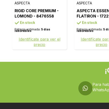
ASPECTA
ASPECTA
RIGID CORE PREMIUM -
ASPECTA ESSEN
LOMOND - 8476558
FLATIRON - 172
En stock
En stock
Entrega estimada:
5 días
Entrega estimada:
5 d
laborables
laborables
Identifícate para ver el
Identifícate par
precio
precio
¡
Para hab
WhatsAp