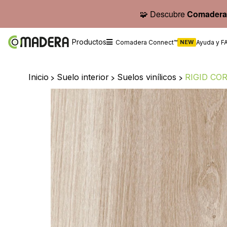
🧩 Descubre
Comadera
Productos
Comadera Connect™
NEW
Ayuda y F
Inicio
>
Suelo interior
>
Suelos vinílicos
>
RIGID CO