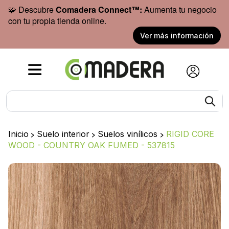
🧩 Descubre
Comadera Connect™:
Aumenta tu negocio
con tu propia tienda online.
Ver más información
Inicio
>
Suelo interior
>
Suelos vinílicos
>
RIGID CORE
WOOD - COUNTRY OAK FUMED - 537815