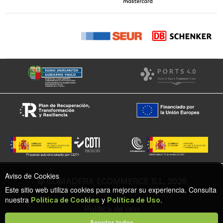
Aviso de Cookies
© COMADERA ECOMMERCE S.L. 2026
Este sitio web utiliza cookies para mejorar su experiencia. Consulta
nuestra
y
.
Política de Cookies
Política de Uso
Política de uso
Política de cookies
Aceptar todas