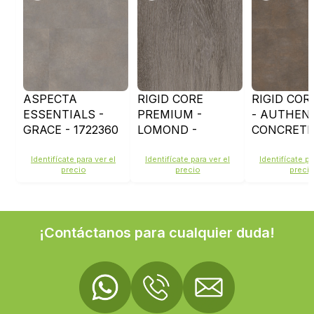
ASPECTA
RIGID CORE
RIGID COR
ESSENTIALS -
PREMIUM -
- AUTHEN
GRACE - 1722360
LOMOND -
CONCRETE
8476558
- 1722364
Identifícate para ver el
Identifícate para ver el
Identifícate pa
precio
precio
preci
¡Contáctanos para cualquier duda!