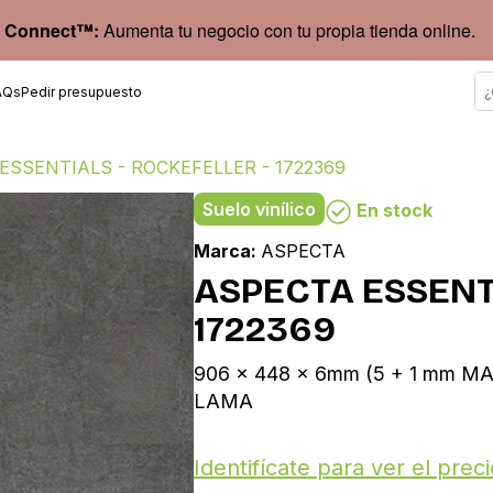
 Connect™:
Aumenta tu negocio con tu propia tienda online.
AQs
Pedir presupuesto
ESSENTIALS - ROCKEFELLER - 1722369
Suelo vinílico
En stock
Marca:
ASPECTA
ASPECTA ESSENTI
1722369
906 x 448 x 6mm (5 + 1 mm MAN
LAMA
Identifícate para ver el preci