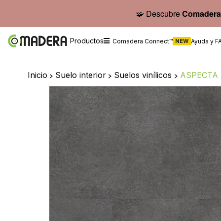
🧩 Descubre
Comadera
Productos
Comadera Connect™
NEW
Ayuda y F
Inicio
>
Suelo interior
>
Suelos vinílicos
>
ASPECTA 