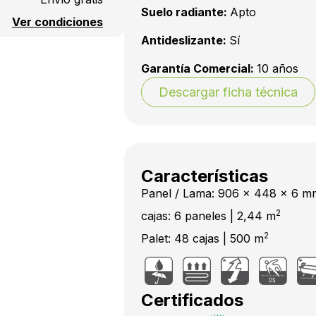
Suelo radiante:
Apto
Ver condiciones
Antideslizante:
Sí
Garantía Comercial:
10 años
Descargar ficha técnica
Características
Panel / Lama: 906 x 448 x 6 m
2
cajas: 6 paneles | 2,44 m
2
Palet: 48 cajas | 500 m
Certificados