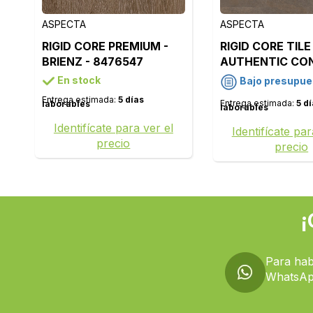
ASPECTA
ASPECTA
RIGID CORE PREMIUM -
RIGID CORE TILE 
BRIENZ - 8476547
AUTHENTIC CO
OXIDE - 1722364
En stock
Bajo presupue
Entrega estimada:
5 días
Entrega estimada:
5 d
laborables
laborables
Identifícate para ver el
Identifícate par
precio
precio
¡
Para hab
WhatsAp