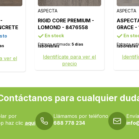
ASPECTA
ASPECTA
-
RIGID CORE PREMIUM -
ASPECTA
NCRETE
LOMOND - 8476558
GRACE -
En stock
En sto
sto
Entrega estimada:
5 días
Entrega est
ías
laborables
laborables
Identifícate para ver el
Identif
a ver el
precio
Contáctanos para cualquier dud
lar por
Llámamos por teléfono
Envía
p haz clic
aquí
688 778 234
info