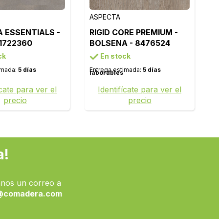
ASPECTA
 ESSENTIALS -
RIGID CORE PREMIUM -
 1722360
BOLSENA - 8476524
ck
En stock
imada:
5 días
Entrega estimada:
5 días
laborables
ícate para ver el
Identifícate para ver el
precio
precio
a!
nos un correo a
@comadera.com