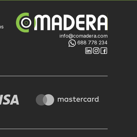
os
info@comadera.com
688 778 234