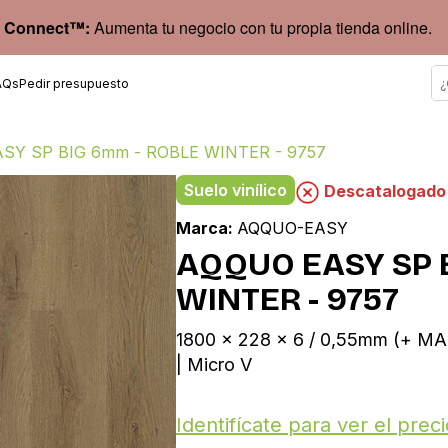
 Connect™:
Aumenta tu negocio con tu propia tienda online.
AQs
Pedir presupuesto
SY SP BIG 6mm - ROBLE WINTER - 9757
Suelo vinílico
Descatalogado
Marca:
AQQUO-EASY
AQQUO EASY SP 
WINTER - 9757
1800 x 228 x 6 / 0,55mm (+ M
| Micro V
Identifícate para ver el preci