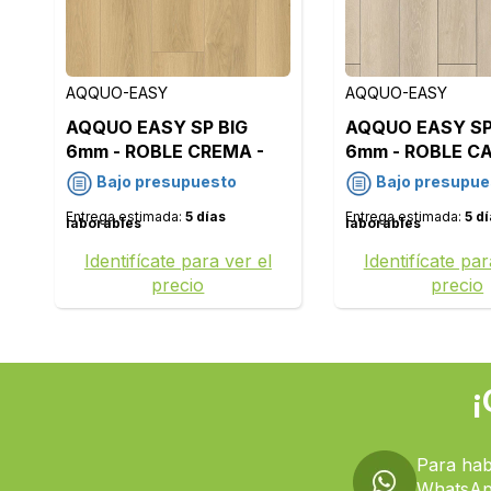
AQQUO-EASY
AQQUO-EASY
AQQUO EASY SP BIG
AQQUO EASY SP
6mm - ROBLE CREMA -
6mm - ROBLE CA
9771
Bajo presupuesto
Bajo presupue
Entrega estimada:
5 días
Entrega estimada:
5 d
laborables
laborables
Identifícate para ver el
Identifícate par
precio
precio
¡
Para hab
WhatsAp