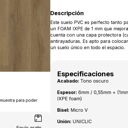
Descripción
Este suelo PVC es perfecto tanto p
un FOAM IXPE de 1 mm que mejora la
cuenta con una capa protectora (c
antirayaduras. Es apto para colocar
un suelo único en todo el espacio.
Especificaciones
Acabado:
Tono oscuro
Espesor:
6mm / 0,55mm + (1m
IXPE foam)
a muestra para poder
Bisel:
Micro V
Unión:
UNICLIC
Envío gratis