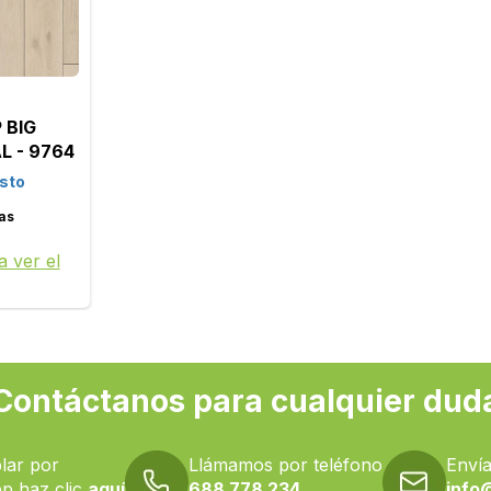
 BIG
L - 9764
sto
ías
a ver el
Contáctanos para cualquier dud
lar por
Llámamos por teléfono
Envía
p haz clic
aquí
688 778 234
info