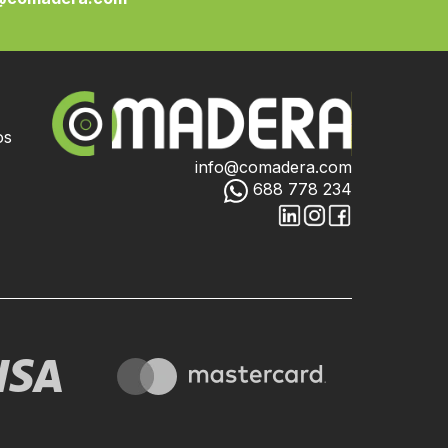
os
info@comadera.com
688 778 234