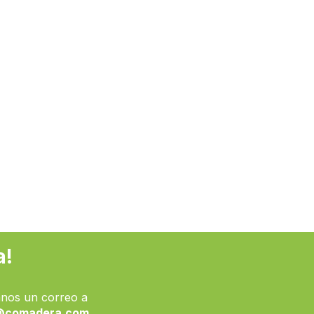
a!
nos un correo a
@comadera.com