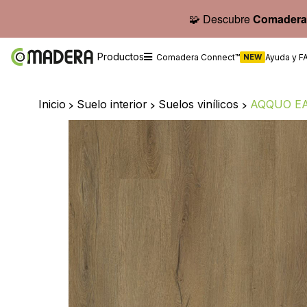
🧩 Descubre
Comadera
Productos
Comadera Connect™
NEW
Ayuda y F
Inicio
>
Suelo interior
>
Suelos vinílicos
>
AQQUO EA