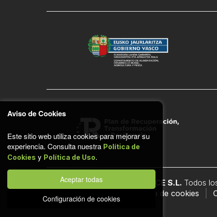
Aviso de Cookies
Este sitio web utiliza cookies para mejorar su
experiencia. Consulta nuestra
Política de
y
.
Cookies
Política de Uso
Aceptar todas
© COMADERA ECOMMERCE S.L.
Todos lo
Política de uso
Política de cookies
C
Configuración de cookies