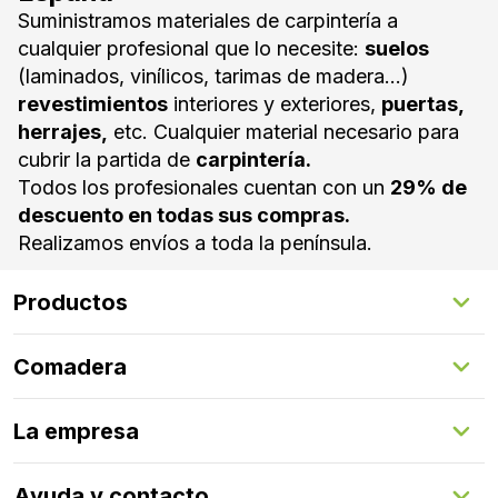
Suministramos materiales de carpintería a
cualquier profesional que lo necesite:
suelos
(laminados, vinílicos, tarimas de madera...)
revestimientos
interiores y exteriores,
puertas,
herrajes,
etc. Cualquier material necesario para
cubrir la partida de
carpintería.
Todos los profesionales cuentan con un
29% de
descuento en todas sus compras.
Realizamos envíos a toda la península.
Productos
Suelos Interiores
Comadera
Suelos Exteriores
Revestimientos Exteriores
Configurador de puertas
Revestimientos Interiores
La empresa
Gestión de servicios
Puertas
Comadera Connect™
Herrajes
Quienes somos
Ayuda y contacto