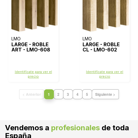
LMO
LMO
LARGE - ROBLE
LARGE - ROBLE
ART - LMO-608
CL - LMO-602
Identifícate para ver el
Identifícate para ver el
precio
precio
< Anterior
1
2
3
4
5
Siguiente >
Vendemos a
profesionales
de toda
España