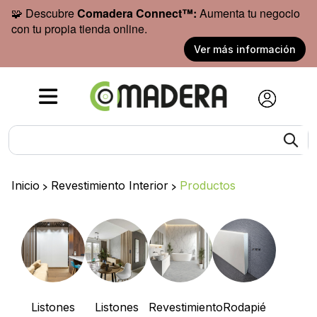
🧩 Descubre
Comadera Connect™:
Aumenta tu negocio
con tu propia tienda online.
Ver más información
Inicio
>
Revestimiento Interior
>
Productos
Listones
Listones
Revestimiento
Rodapié