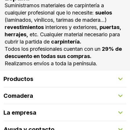
Suministramos materiales de carpintería a
cualquier profesional que lo necesite:
suelos
(laminados, vinílicos, tarimas de madera...)
revestimientos
interiores y exteriores,
puertas,
herrajes,
etc. Cualquier material necesario para
cubrir la partida de
carpintería.
Todos los profesionales cuentan con un
29% de
descuento en todas sus compras.
Realizamos envíos a toda la península.
Productos
Suelos Interiores
Comadera
Suelos Exteriores
Revestimientos Exteriores
Configurador de puertas
Revestimientos Interiores
La empresa
Gestión de servicios
Puertas
Comadera Connect™
Herrajes
Quienes somos
Ayuda y contacto