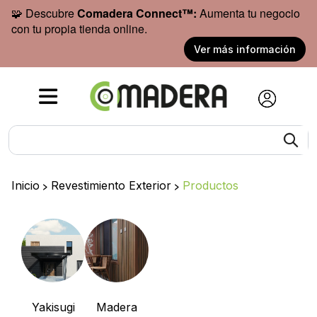
🧩 Descubre
Comadera Connect™:
Aumenta tu negocio
con tu propia tienda online.
Ver más información
Inicio
>
Revestimiento Exterior
>
Productos
Yakisugi
Madera