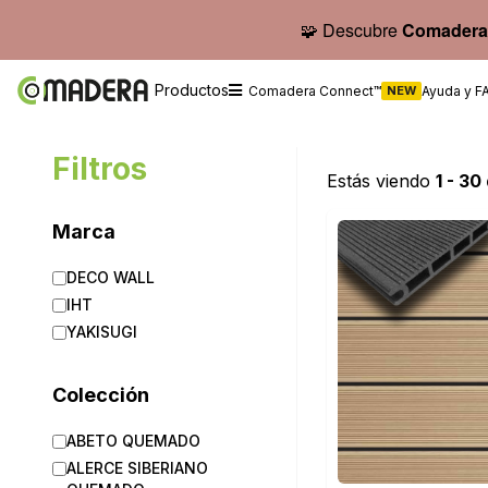
🧩 Descubre
Comadera
Productos
Comadera Connect™
NEW
Ayuda y F
Filtros
Estás viendo
1 - 30
Marca
DECO WALL
IHT
YAKISUGI
Colección
ABETO QUEMADO
ALERCE SIBERIANO