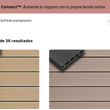
 Connect™:
Aumenta tu negocio con tu propia tienda online.
AQs
Pedir presupuesto
 de 36 resultados