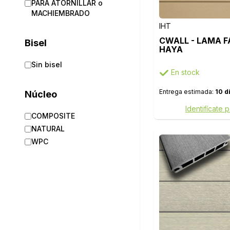
PARA ATORNILLAR o
MACHIEMBRADO
IHT
CWALL - LAMA F
Bisel
HAYA
Sin bisel
En stock
Entrega estimada:
10 d
Núcleo
Identifícate 
COMPOSITE
NATURAL
WPC