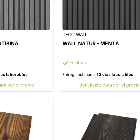
DECO WALL
STIBINA
WALL NATUR - MENTA
En stock
ías laborables
Entrega estimada:
10 días laborables
para ver el precio
Identifícate para ver el precio