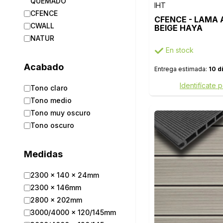
QUEMADO
IHT
CFENCE
CFENCE - LAMA A
CWALL
BEIGE HAYA
NATUR
En stock
Acabado
Entrega estimada:
10 d
Identifícate 
Tono claro
Tono medio
Tono muy oscuro
Tono oscuro
Medidas
2300 x 140 x 24mm
2300 x 146mm
2800 x 202mm
3000/4000 x 120/145mm