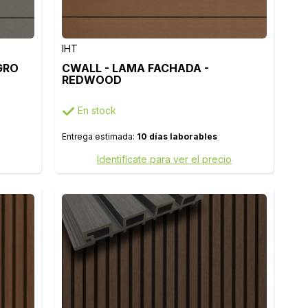
IHT
GRO
CWALL - LAMA FACHADA -
REDWOOD
En stock
Entrega estimada:
10 días laborables
Identifícate para ver el precio