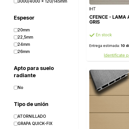
3000/4000 x 120/145mm
IHT
CFENCE - LAMA A
Espesor
GRIS
20mm
En stock
22,5mm
24mm
Entrega estimada:
10 d
26mm
Identifícate 
Apto para suelo
radiante
No
Tipo de unión
ATORNILLADO
GRAPA QUICK-FIX