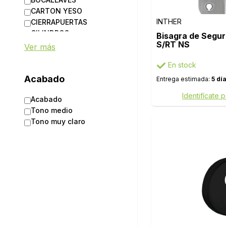
CARTON YESO
INTHER
CIERRAPUERTAS
CILINDROS
Bisagra de Segur
S/RT NS
ENLUCIDO
Ver más
GUIAS CORREDERAS
En stock
MANILLAS
MANILLONES
Acabado
Entrega estimada:
5 dí
MIRILLAS
Identifícate 
Acabado
MULETILLAS
Tono medio
PERNIOS Y BISAGRAS
Tono muy claro
POMOS