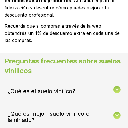
en todos nuestros productos
. Consulta el plan de
fidelización y descubre cómo puedes mejorar tu
descuento profesional.
Recuerda que si compras a través de la web
obtendrás un 1% de descuento extra en cada una de
las compras.
Preguntas frecuentes sobre suelos
vinílicos
¿Qué es el suelo vinílico?
Es un tipo de suelo que imita el acabado de la
madera y cuyo núcleo puede estar fabricado
¿Qué es mejor, suelo vinílico o
con diferentes materiales sintéticos. Destaca
laminado?
por su resistencia al agua y facilidad de