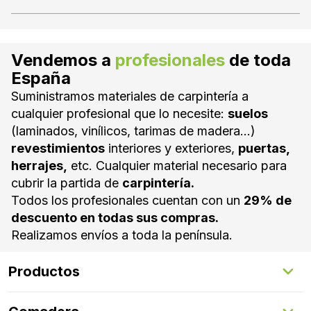
una buena instalación y sellado que evite
Dependiendo de la clase de uso, el grosor y los
filtraciones entre las lamas.
materiales de fabricación, un suelo vinílico
puede durar entre 10 y 20 años. Con un buen
Vendemos a
profesionales
de toda
mantenimiento, se puede alargar la vida útil de
España
los materiales y prolongar su rendimiento.
Suministramos materiales de carpintería a
cualquier profesional que lo necesite:
suelos
(laminados, vinílicos, tarimas de madera...)
revestimientos
interiores y exteriores,
puertas,
herrajes,
etc. Cualquier material necesario para
cubrir la partida de
carpintería.
Todos los profesionales cuentan con un
29% de
descuento en todas sus compras.
Realizamos envíos a toda la península.
Productos
Suelos Interiores