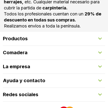
herrajes,
etc. Cualquier material necesario para
cubrir la partida de
carpintería.
Todos los profesionales cuentan con un
29% de
descuento en todas sus compras.
Realizamos envíos a toda la península.
Productos
Suelos Interiores
Comadera
Suelos Exteriores
Revestimientos Exteriores
Configurador de puertas
Revestimientos Interiores
La empresa
Gestión de servicios
Puertas
Comadera Connect™
Herrajes
Quienes somos
Ayuda y contacto
Programa de fidelización
Aprende con nosotros
Redes sociales
FAQs
Contacto
LinkedIn