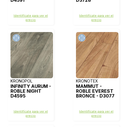
D4591
D3728
Identifícate para ver el
Identifícate para ver el
precio
precio
KRONOPOL
KRONOTEX
INFINITY AURUM -
MAMMUT -
ROBLE NIGHT
ROBLE EVEREST
D4595
BRONCE - D3077
Identifícate para ver el
Identifícate para ver el
precio
precio