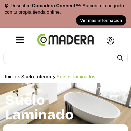
🧩 Descubre
Comadera Connect™:
Aumenta tu negocio
con tu propia tienda online.
Ver más información
Inicio
>
Suelo Interior
>
Suelos laminados
Suelo
Laminado