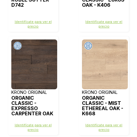
D742
OAK - K406
Identifícate para ver el
Identifícate para ver el
precio
precio
KRONO ORIGINAL
KRONO ORIGINAL
ORGANIC
ORGANIC
CLASSIC -
CLASSIC - MIST
EXPRESSO
ETHEREAL OAK -
CARPENTER OAK
K668
- K479
Identifícate para ver el
Identifícate para ver el
precio
precio