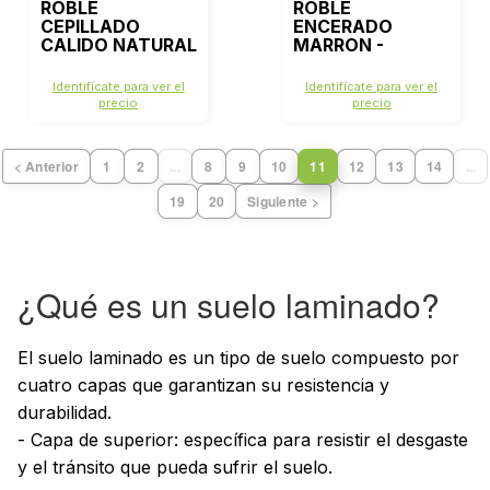
ROBLE
ROBLE
CEPILLADO
ENCERADO
CALIDO NATURAL
MARRON -
- SIG4762
SIG4756
Identifícate para ver el
Identifícate para ver el
precio
precio
< Anterior
1
2
...
8
9
10
11
12
13
14
...
19
20
Siguiente >
¿Qué es un suelo laminado?
El suelo laminado es un tipo de suelo compuesto por
cuatro capas que garantizan su resistencia y
durabilidad.
- Capa de superior: específica para resistir el desgaste
y el tránsito que pueda sufrir el suelo.