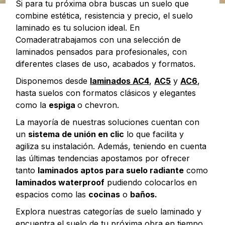
Si para tu próxima obra buscas un suelo que
combine estética, resistencia y precio, el suelo
laminado es tu solucion ideal. En
Comaderatrabajamos con una selección de
laminados pensados para profesionales, con
diferentes clases de uso, acabados y formatos.
Disponemos desde
laminados AC4
,
AC5
y
AC6
,
hasta suelos con formatos clásicos y elegantes
como la
espiga
o chevron.
La mayoría de nuestras soluciones cuentan con
un
sistema de unión en clic
lo que facilita y
agiliza su instalación. Además, teniendo en cuenta
las últimas tendencias apostamos por ofrecer
tanto
laminados aptos para suelo radiante
como
laminados waterproof
pudiendo colocarlos en
espacios como las
cocinas
o
baños.
Explora nuestras categorías de suelo laminado y
encuentra el suelo de tu próxima obra en tiempo