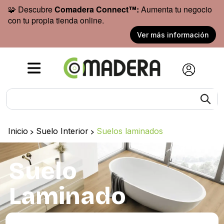
🧩 Descubre
Comadera Connect™:
Aumenta tu negocio
con tu propia tienda online.
Ver más información
Inicio
>
Suelo Interior
>
Suelos laminados
Suelo
Laminado