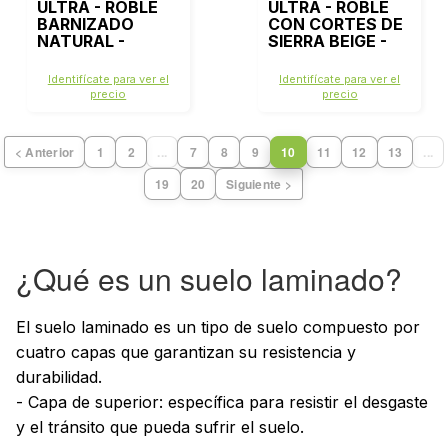
ULTRA - ROBLE
ULTRA - ROBLE
BARNIZADO
CON CORTES DE
NATURAL -
SIERRA BEIGE -
IMU3106
IMU1857
Identifícate para ver el
Identifícate para ver el
precio
precio
< Anterior
1
2
...
7
8
9
10
11
12
13
...
19
20
Siguiente >
¿Qué es un suelo laminado?
El suelo laminado es un tipo de suelo compuesto por
cuatro capas que garantizan su resistencia y
durabilidad.
- Capa de superior: específica para resistir el desgaste
y el tránsito que pueda sufrir el suelo.