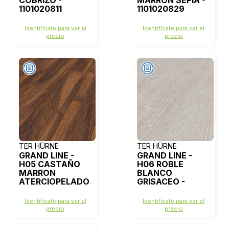
COBRIZO -
MARRON SEPIA -
1101020811
1101020829
Identifícate para ver el
Identifícate para ver el
precio
precio
TER HÜRNE
TER HÜRNE
GRAND LINE -
GRAND LINE -
H05 CASTAÑO
H06 ROBLE
MARRON
BLANCO
ATERCIOPELADO
GRISACEO -
- 1101020839
1101021687
Identifícate para ver el
Identifícate para ver el
precio
precio