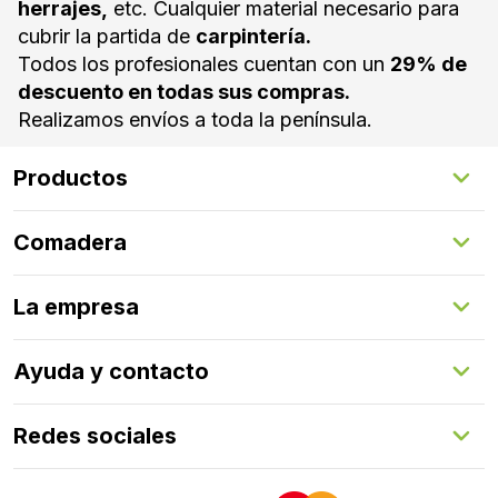
herrajes,
etc. Cualquier material necesario para
cubrir la partida de
carpintería.
Todos los profesionales cuentan con un
29% de
descuento en todas sus compras.
Realizamos envíos a toda la península.
Productos
Suelos Interiores
Comadera
Suelos Exteriores
Revestimientos Exteriores
Configurador de puertas
Revestimientos Interiores
La empresa
Gestión de servicios
Puertas
Comadera Connect™
Herrajes
Quienes somos
Ayuda y contacto
Programa de fidelización
Aprende con nosotros
Redes sociales
FAQs
Contacto
LinkedIn