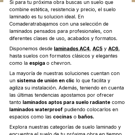
Si para tu próxima obra buscas un suelo que
combine estética, resistencia y precio, el suelo
laminado es tu solucion ideal. En
Comaderatrabajamos con una selección de
laminados pensados para profesionales, con
diferentes clases de uso, acabados y formatos.
Disponemos desde
laminados AC4
,
AC5
y
AC6
,
hasta suelos con formatos clásicos y elegantes
como la
espiga
o chevron.
La mayoría de nuestras soluciones cuentan con
un
sistema de unión en clic
lo que facilita y
agiliza su instalación. Además, teniendo en cuenta
las últimas tendencias apostamos por ofrecer
tanto
laminados aptos para suelo radiante
como
laminados waterproof
pudiendo colocarlos en
espacios como las
cocinas
o
baños.
Explora nuestras categorías de suelo laminado y
encuentra el suelo de tu próxima obra en tiempo