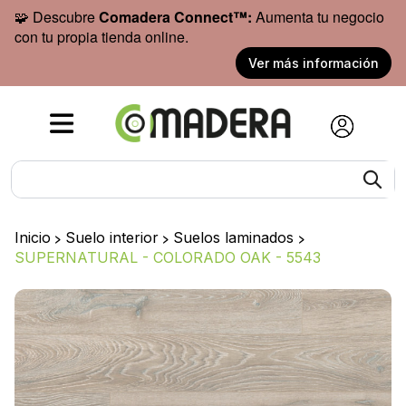
🧩 Descubre
Comadera Connect™:
Aumenta tu negocio
con tu propia tienda online.
Ver más información
Inicio
>
Suelo interior
>
Suelos laminados
>
SUPERNATURAL - COLORADO OAK - 5543