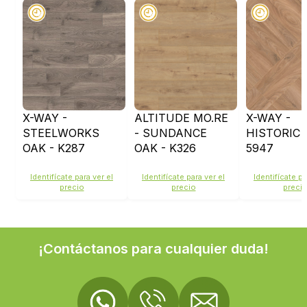
X-WAY -
ALTITUDE MO.RE
X-WAY -
STEELWORKS
- SUNDANCE
HISTORIC 
OAK - K287
OAK - K326
5947
Identifícate para ver el
Identifícate para ver el
Identifícate pa
precio
precio
preci
¡Contáctanos para cualquier duda!