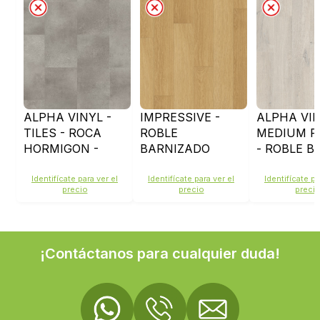
ALPHA VINYL -
IMPRESSIVE -
ALPHA VIN
TILES - ROCA
ROBLE
MEDIUM P
HORMIGON -
BARNIZADO
- ROBLE B
AVST40234
NATURAL -
ALGODON
IM3106
BLUSH -
Identifícate para ver el
Identifícate para ver el
Identifícate pa
precio
precio
preci
AVMP4020
¡Contáctanos para cualquier duda!