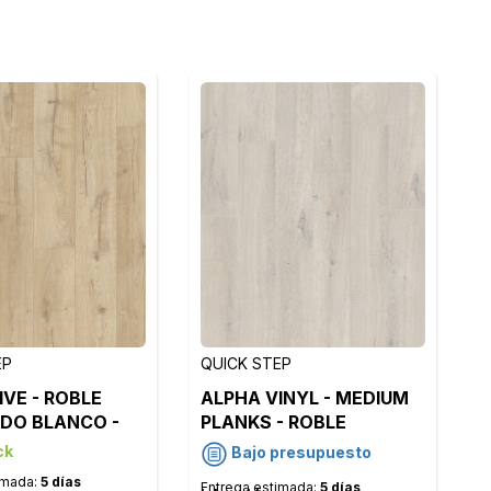
EP
QUICK STEP
IVE - ROBLE
ALPHA VINYL - MEDIUM
DO BLANCO -
PLANKS - ROBLE
BLANCO ALGODON
ck
Bajo presupuesto
BLUSH - AVMP40200
imada:
5 días
Entrega estimada:
5 días