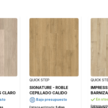
QUICK STEP
QUICK ST
SIGNATURE - ROBLE
IMPRESS
S CLARO
CEPILLADO CALIDO
BARNIZA
NATURAL - SIG4762
IM1847
En sto
sto
Bajo presupuesto
Entrega est
ías
Entrega estimada:
5 días
laborables