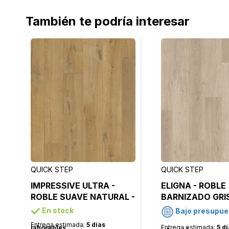
También te podría interesar
QUICK STEP
QUICK STEP
IMPRESSIVE ULTRA -
ELIGNA - ROBLE
ROBLE SUAVE NATURAL -
BARNIZADO GRI
IMU1855
- EL1304
En stock
Bajo presupue
Entrega estimada:
5 días
Entrega estimada:
5 d
laborables