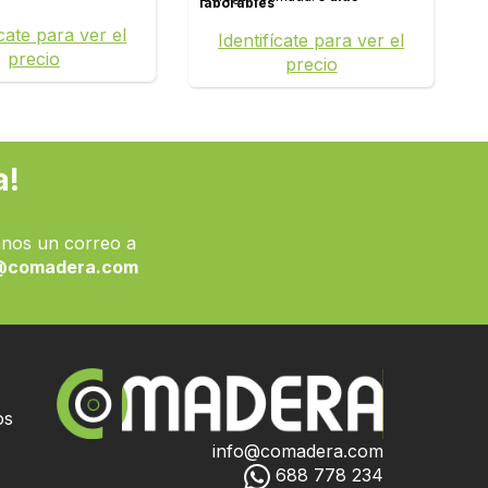
laborables
ícate para ver el
Identifícate para ver el
precio
precio
a!
nos un correo a
@comadera.com
os
info@comadera.com
688 778 234