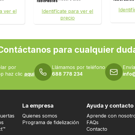
laborables
Identif
a ver el
Identifícate para ver el
precio
Contáctanos para cualquier dud
lar por
Llámamos por teléfono
Envía
p haz clic
aquí
688 778 234
info
La empresa
Ayuda y contacto
uertas
Quienes somos
Aprende con nosotr
os
Programa de fidelización
FAQs
t™
Contacto