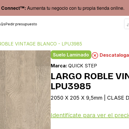
 Connect™:
Aumenta tu negocio con tu propia tienda online.
AQs
Pedir presupuesto
ROBLE VINTAGE BLANCO - LPU3985
Suelo Laminado
Descatalog
Marca:
QUICK STEP
LARGO ROBLE VI
LPU3985
2050 X 205 X 9,5mm | CLASE D
Identifícate para ver el preci