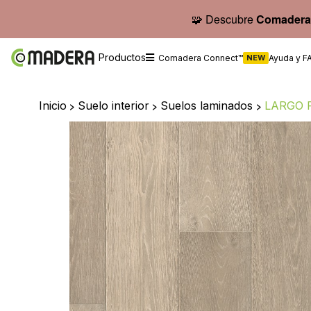
🧩 Descubre
Comadera
Productos
Comadera Connect™
NEW
Ayuda y F
Inicio
>
Suelo interior
>
Suelos laminados
>
LARGO 