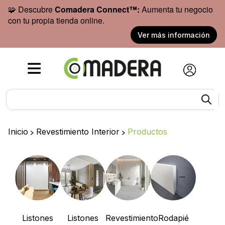
🧩 Descubre
Comadera Connect™:
Aumenta tu negocio
con tu propia tienda online.
Ver más información
Inicio
>
Revestimiento Interior
>
Productos
Listones
Listones
Revestimiento
Rodapié