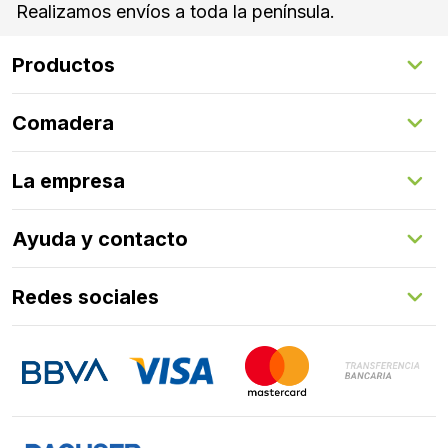
Realizamos envíos a toda la península.
Productos
Suelos Interiores
Comadera
Suelos Exteriores
Revestimientos Exteriores
Configurador de puertas
Revestimientos Interiores
La empresa
Gestión de servicios
Puertas
Comadera Connect™
Herrajes
Quienes somos
Ayuda y contacto
Programa de fidelización
Aprende con nosotros
Redes sociales
FAQs
Contacto
LinkedIn
Instagram
Facebook