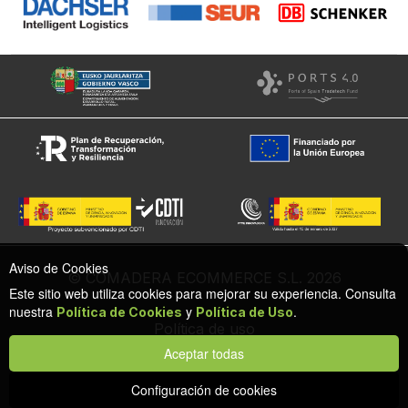
Aviso de Cookies
© COMADERA ECOMMERCE S.L. 2026
Este sitio web utiliza cookies para mejorar su experiencia. Consulta
nuestra
y
.
Política de Cookies
Política de Uso
Política de uso
Política de cookies
Aceptar todas
Configuración de privacidad y cookies
Protección de datos
Configuración de cookies