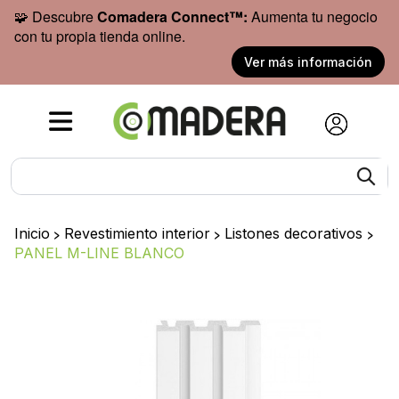
🧩 Descubre
Comadera Connect™:
Aumenta tu negocio
con tu propia tienda online.
Ver más información
Inicio
>
Revestimiento interior
>
Listones decorativos
>
PANEL M-LINE BLANCO