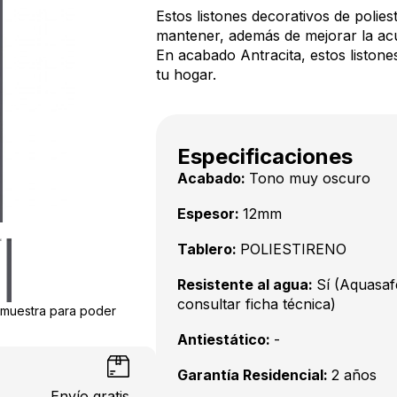
Estos listones decorativos de poliest
mantener, además de mejorar la acúst
En acabado Antracita, estos liston
tu hogar.
Especificaciones
Acabado:
Tono muy oscuro
Espesor:
12mm
Tablero:
POLIESTIRENO
Resistente al agua:
Sí (Aquasaf
consultar ficha técnica)
a muestra para poder
Antiestático:
-
Garantía Residencial:
2 años
Envío gratis