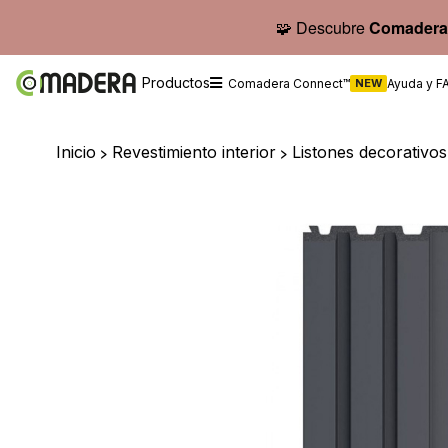
🧩 Descubre
Comadera
Productos
Comadera Connect™
NEW
Ayuda y F
Inicio
>
Revestimiento interior
>
Listones decorativo