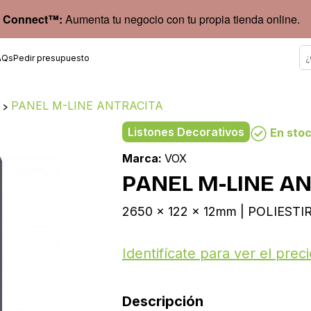
 Connect™:
Aumenta tu negocio con tu propia tienda online.
AQs
Pedir presupuesto
s
>
PANEL M-LINE ANTRACITA
Listones Decorativos
En sto
Marca:
VOX
PANEL M-LINE A
2650 x 122 x 12mm | POLIES
Identifícate para ver el preci
Descripción