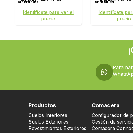
Entrega estimada:
5 días
Entrega estimada:
5 d
laborables
laborables
Identifícate para ver el
Identifícate par
precio
precio
¡
Para hab
WhatsAp
Productos
Comadera
Suelos Interiores
Configurador de p
Suelos Exteriores
Gestión de servici
Revestimientos Exteriores
Comadera Connec