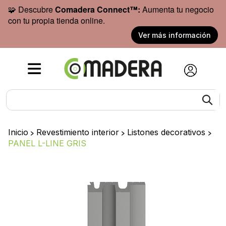
🧩 Descubre
Comadera Connect™:
Aumenta tu negocio
con tu propia tienda online.
Ver más información
Inicio
>
Revestimiento interior
>
Listones decorativos
>
PANEL L-LINE GRIS