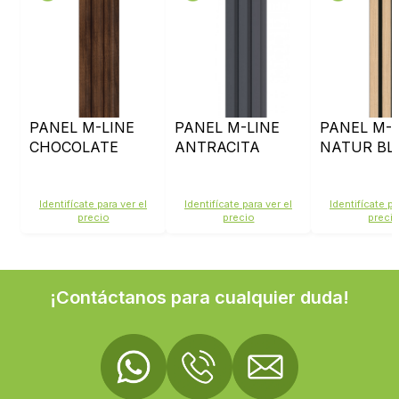
PANEL M-LINE
PANEL M-LINE
PANEL M-L
CHOCOLATE
ANTRACITA
NATUR BL
Identifícate para ver el
Identifícate para ver el
Identifícate pa
precio
precio
preci
¡Contáctanos para cualquier duda!