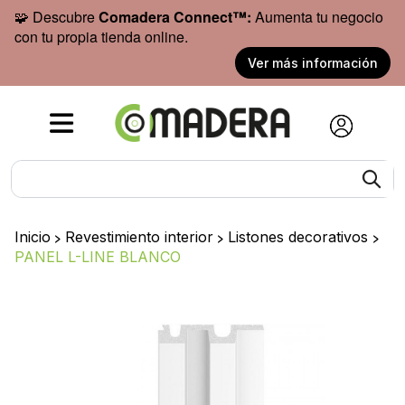
🧩 Descubre
Comadera Connect™:
Aumenta tu negocio
con tu propia tienda online.
Ver más información
Inicio
>
Revestimiento interior
>
Listones decorativos
>
PANEL L-LINE BLANCO