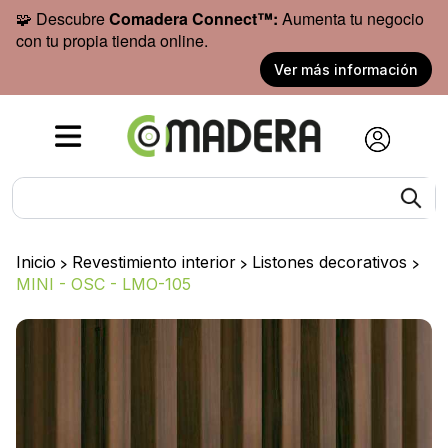
🧩 Descubre
Comadera Connect™:
Aumenta tu negocio
con tu propia tienda online.
Ver más información
Inicio
>
Revestimiento interior
>
Listones decorativos
>
MINI - OSC - LMO-105