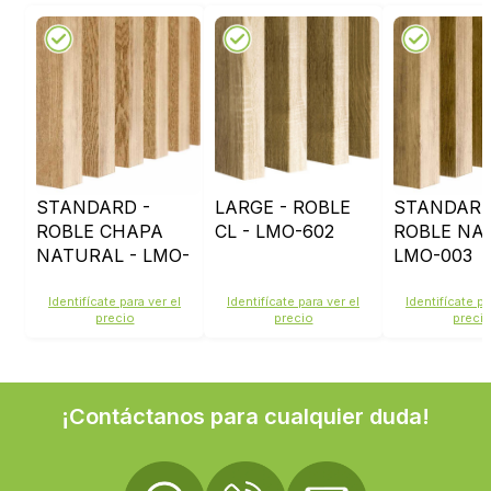
STANDARD -
LARGE - ROBLE
STANDARD
ROBLE CHAPA
CL - LMO-602
ROBLE NAT
NATURAL - LMO-
LMO-003
001
Identifícate para ver el
Identifícate para ver el
Identifícate pa
precio
precio
preci
¡Contáctanos para cualquier duda!