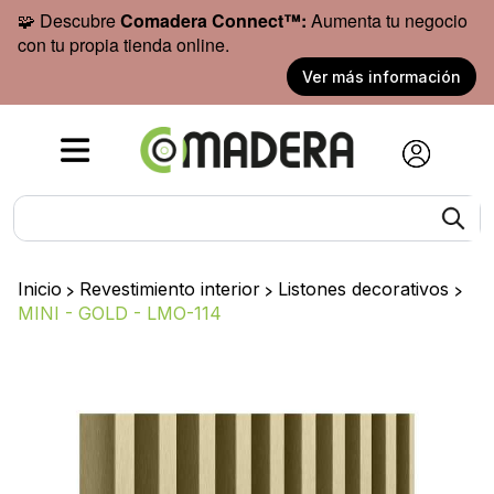
🧩 Descubre
Comadera Connect™:
Aumenta tu negocio
con tu propia tienda online.
Ver más información
Inicio
>
Revestimiento interior
>
Listones decorativos
>
MINI - GOLD - LMO-114