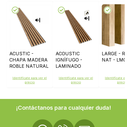
ACUSTIC -
ACOUSTIC
LARGE - R
CHAPA MADERA
IGNÍFUGO -
NAT - LMO
ROBLE NATURAL
LAMINADO
- FIELTRO NEGRO
ROBLE RUS
LMO207 -
Identifícate para ver el
Identifícate para ver el
Identifícate pa
precio
precio
preci
FIELTRO NEGRO
¡Contáctanos para cualquier duda!