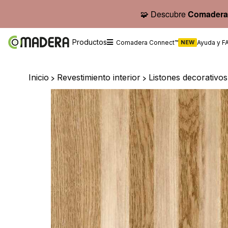
🧩 Descubre
Comadera
Productos
Comadera Connect™
NEW
Ayuda y F
Inicio
>
Revestimiento interior
>
Listones decorativo