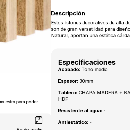
Descripción
Estos listones decorativos de alta du
son de gran versatilidad para dise
Natural, aportan una estética cálida
Especificaciones
Acabado:
Tono medio
Espesor:
30mm
Tablero:
CHAPA MADERA + B
HDF
a muestra para poder
Resistente al agua:
-
Antiestático:
-
Envío gratis