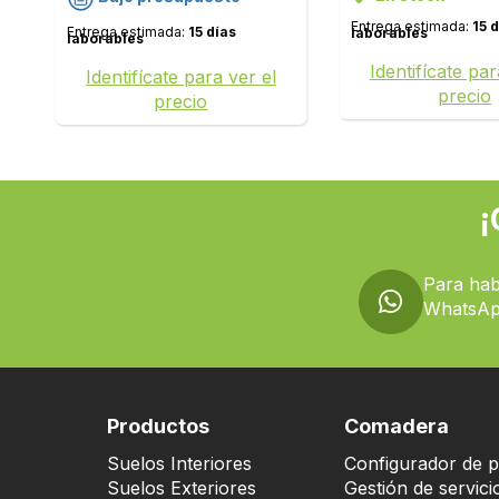
Entrega estimada:
15 
Entrega estimada:
15 días
laborables
laborables
Identifícate par
Identifícate para ver el
precio
precio
¡
Para hab
WhatsAp
Productos
Comadera
Suelos Interiores
Configurador de p
Suelos Exteriores
Gestión de servici