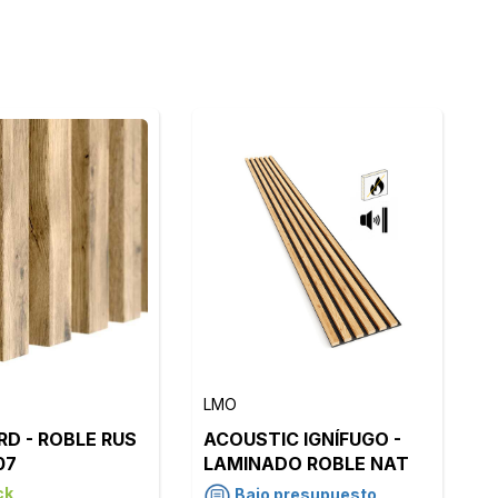
LMO
D - ROBLE RUS
ACOUSTIC IGNÍFUGO -
07
LAMINADO ROBLE NAT
LMO203 - FIELTRO
ck
Bajo presupuesto