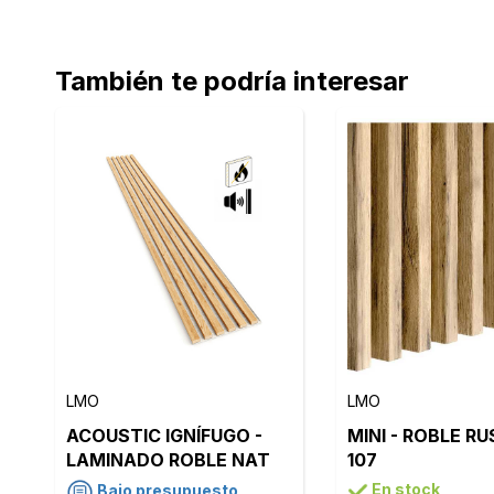
También te podría interesar
LMO
LMO
ACOUSTIC IGNÍFUGO -
MINI - ROBLE RU
LAMINADO ROBLE NAT
107
LMO203 - FIELTRO BEIGE
En stock
Bajo presupuesto