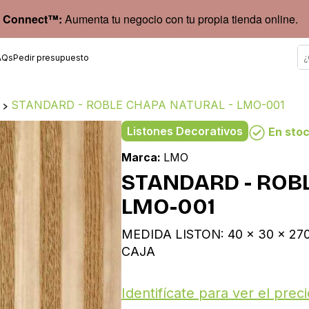
 Connect™:
Aumenta tu negocio con tu propia tienda online.
AQs
Pedir presupuesto
s
>
STANDARD - ROBLE CHAPA NATURAL - LMO-001
Listones Decorativos
En sto
Marca:
LMO
STANDARD - ROB
LMO-001
MEDIDA LISTON: 40 x 30 x 270
CAJA
Identifícate para ver el preci