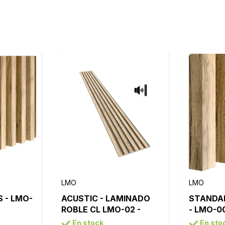
LMO
LMO
S - LMO-
ACUSTIC - LAMINADO
STANDAR
ROBLE CL LMO-02 -
- LMO-0
FIELTRO GRIS
En stock
En sto