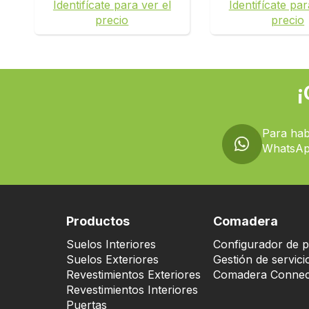
Identifícate para ver el
Identifícate par
precio
precio
¡
Para hab
WhatsAp
Productos
Comadera
Suelos Interiores
Configurador de p
Suelos Exteriores
Gestión de servici
Revestimientos Exteriores
Comadera Connec
Revestimientos Interiores
Puertas