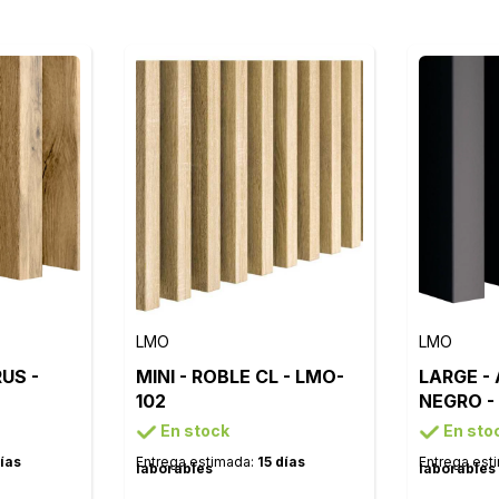
LMO
LMO
US -
MINI - ROBLE CL - LMO-
LARGE -
102
NEGRO -
En stock
En sto
días
Entrega estimada:
15 días
Entrega est
laborables
laborables