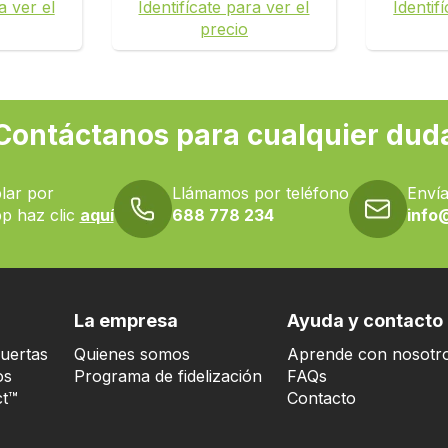
a ver el
Identifícate para ver el
Identif
precio
Contáctanos para cualquier dud
lar por
Llámamos por teléfono
Envía
p haz clic
aquí
688 778 234
info
La empresa
Ayuda y contacto
uertas
Quienes somos
Aprende con nosotr
os
Programa de fidelización
FAQs
t™
Contacto