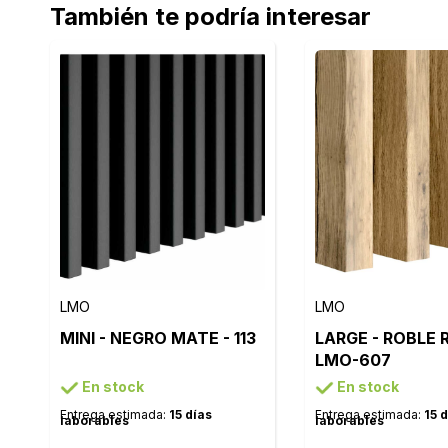
También te podría interesar
LMO
LMO
MINI - NEGRO MATE - 113
LARGE - ROBLE R
LMO-607
En stock
En stock
Entrega estimada:
15 días
Entrega estimada:
15 
laborables
laborables