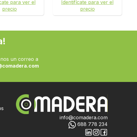
ícate para ver el
Identifícate para ver el
precio
precio
a!
nos un correo a
@comadera.com
os
info@comadera.com
688 778 234