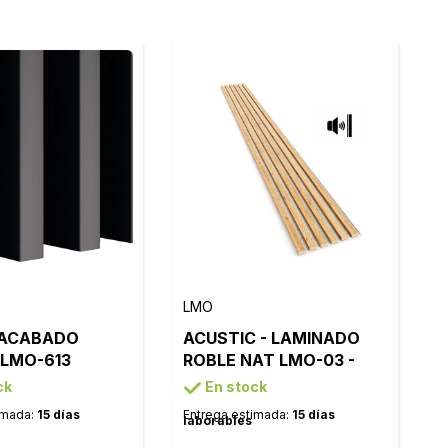
LMO
 ACABADO
ACUSTIC - LAMINADO
 LMO-613
ROBLE NAT LMO-03 -
FIELTRO BEIGE
ck
En stock
imada:
15 días
Entrega estimada:
15 días
laborables