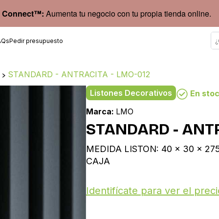
 Connect™:
Aumenta tu negocio con tu propia tienda online.
AQs
Pedir presupuesto
s
>
STANDARD - ANTRACITA - LMO-012
Listones Decorativos
En sto
Marca:
LMO
STANDARD - ANTR
MEDIDA LISTON: 40 x 30 x 275
CAJA
Identifícate para ver el preci