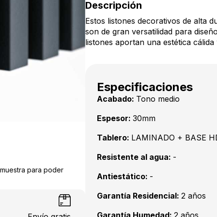
Descripción
Estos listones decorativos de alta du
son de gran versatilidad para diseño
listones aportan una estética cálida 
Especificaciones
Acabado:
Tono medio
Espesor:
30mm
Tablero:
LAMINADO + BASE H
Resistente al agua:
-
a muestra para poder
Antiestático:
-
Garantía Residencial:
2 años
Garantía Humedad:
2 años
Envío gratis