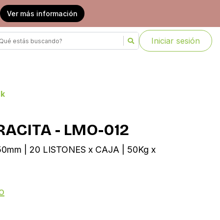
Ver más información
Iniciar sesión
ck
ACITA - LMO-012
0mm | 20 LISTONES x CAJA | 50Kg x
o