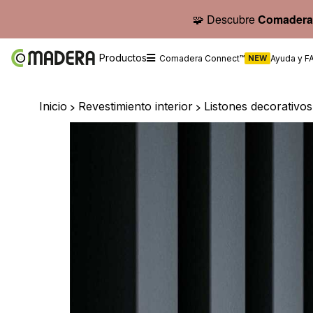
🧩 Descubre
Comadera
Productos
Comadera Connect™
NEW
Ayuda y F
Inicio
>
Revestimiento interior
>
Listones decorativo