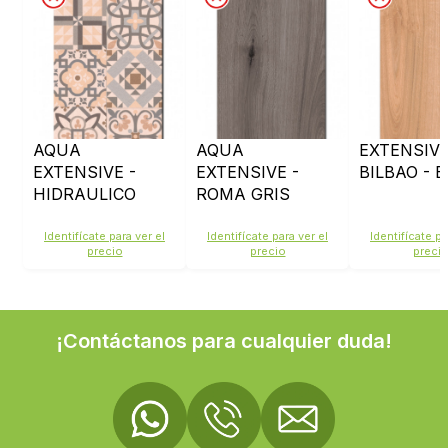
AQUA
AQUA
EXTENSIVE
EXTENSIVE -
EXTENSIVE -
BILBAO - 
HIDRAULICO
ROMA GRIS
CREMA - RP07
OSCURO - BAR63
Identifícate para ver el
Identifícate para ver el
Identifícate pa
precio
precio
preci
¡Contáctanos para cualquier duda!